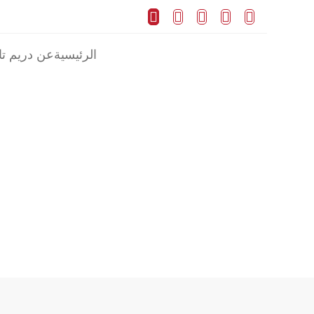





الرئيسية
عن دريم تا
الرئيسية
Listing
ni Compound Portrait 3
/
/
Compound Portrait 3