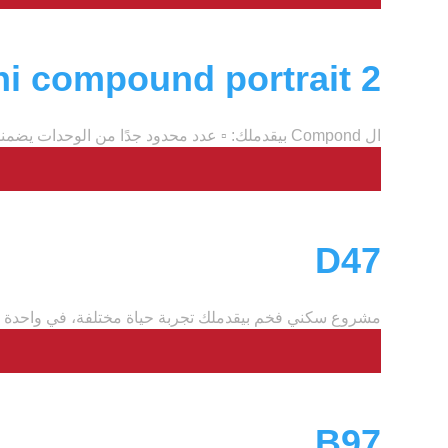
ni compound portrait 2
ال Compond بيقدملك: ▫️ عدد محدود جدًا من الوحدات يضمنلك التفرد والهدوء. ▫️...
D47
مشروع سكني فخم بيقدملك تجربة حياة مختلفة، في واحدة م
B97