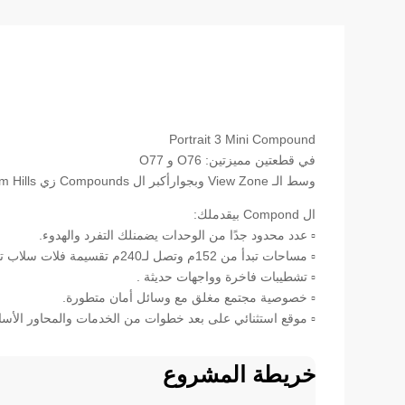
Portrait 3 Mini Compound
في قطعتين مميزتين: O76 و O77
وسط الـ View Zone وبجوارأكبر ال Compounds زي Palm Hills وMountain View
ال Compond بيقدملك:
▫️ عدد محدود جدًا من الوحدات يضمنلك التفرد والهدوء.
▫️ مساحات تبدأ من 152م وتصل لـ240م تقسيمة فلات سلاب تناسب احتياجاتك.
▫️ تشطيبات فاخرة وواجهات حديثة .
▫️ خصوصية مجتمع مغلق مع وسائل أمان متطورة.
▫️ موقع استثنائي على بعد خطوات من الخدمات والمحاور الأسا
خريطة المشروع