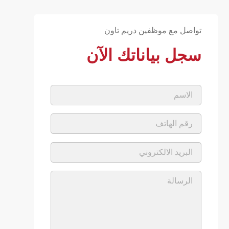
تواصل مع موظفين دريم تاون
سجل بياناتك الآن