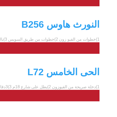
النورث هاوس B256
1)خطوات من الفيو زون 2)خطوات من طريق السويس 3)بالقرب من الفاصل بين الحي الأول...
الحى الخامس L72
1)دخلة صريحة من الفيوزون 2)يطل على شارع 18م 3)3دقائق من طريق السويس 4)خطوات...