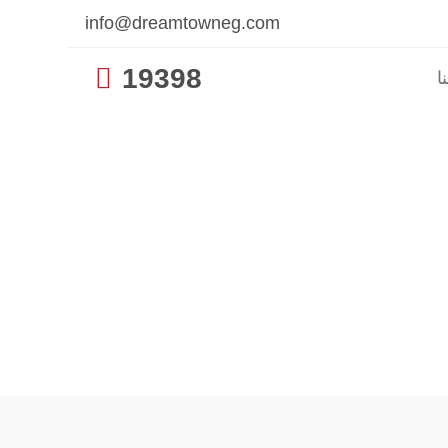
info@dreamtowneg.com

19398
ا