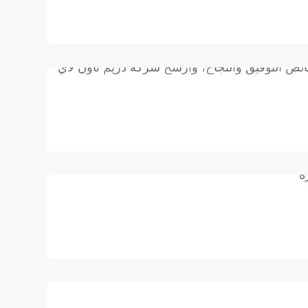

الص التوفيق والنجاح، وأرشح شركة دريم تاون لأي

ه
