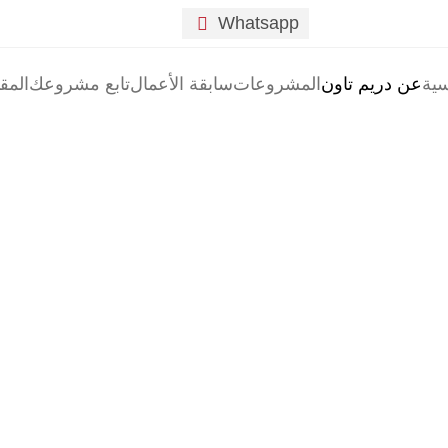
Whatsapp

سية
عن دريم تاون
المشروعات
سابقة الأعمال
تابع مشروعك
المق