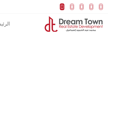





الرئي
الرئيسية
عن دريم تاون
/
عن دريم تاون