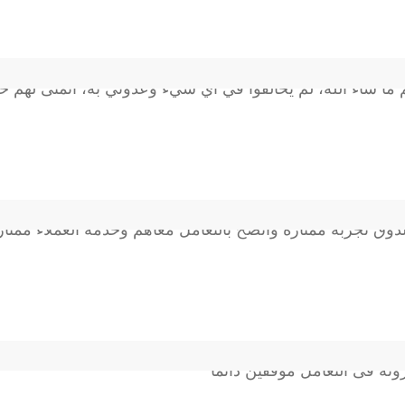
ا شاء الله، لم يخالفوا في أي شيء وعدوني به، أتمنى لهم خ
ذوق تجربة ممتازة وأنصح بالتعامل معاهم وخدمة العملاء ممتاز
ونة فى التعامل موفقين دائما