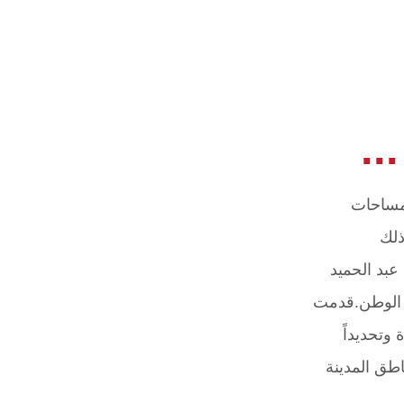
..
 مساحات
ذلك
عبد الحميد
 الوطن.قدمت
وتحديداً
طق المدينة