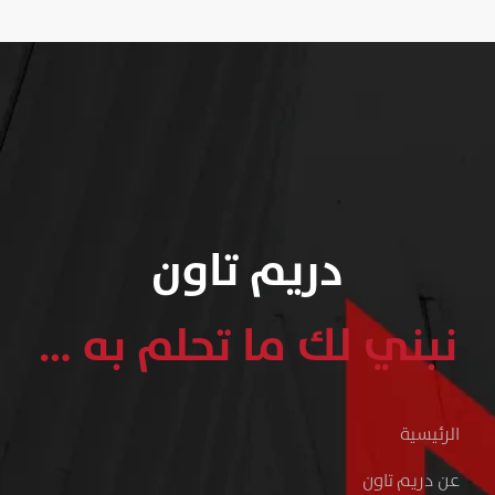
دريم تاون
نبني لك ما تحلم به …
الرئيسية
عن دريم تاون