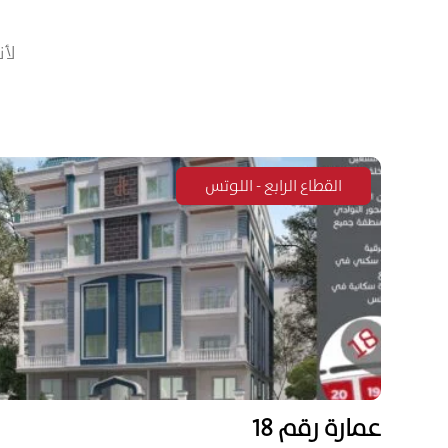
لأن
القطاع الرابع - اللوتس
عمارة رقم 18