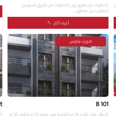
عين
1)خطوات من الفيو زون 2)خطوات من طريق السويس
3)بالقرب من مناطق...
أعرف أكثر
%
النورث هاوس
t
101 B
1) يطل على شارع 28 م 2)ناصية ممر بعرض 10 م وطول 50 م