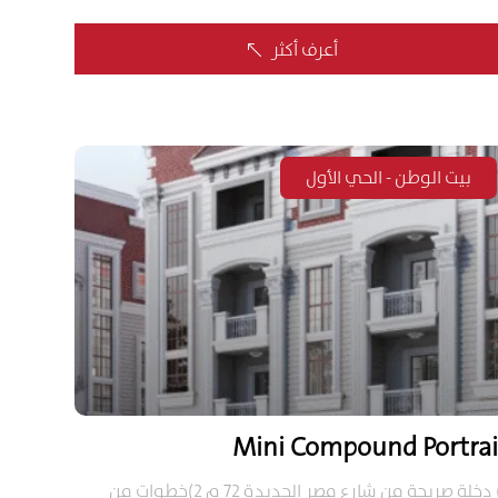
أعرف أكثر
%
بيت الوطن - الحي الأول
Mini Compound Portrai
1) دخلة صريحة من شارع مصر الجديدة 72 م 2)خطوات من