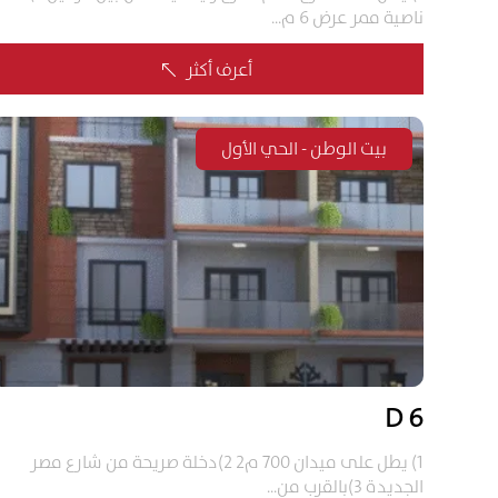
ناصية ممر عرض 6 م...
أعرف أكثر
%
بيت الوطن - الحي الأول
6 D
1) يطل على ميدان 700 م2 2)دخلة صريحة من شارع مصر
الجديدة 3)بالقرب من...