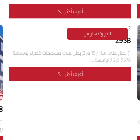
أعرف أكثر
%
النورث هاوس
295B
1) يطل على شارع 15 م 2)يطل على مسطحات خضراء بمساحة
9378 م2 3)واجهة...
أعرف أكثر
%
 B
 3)دقيقة
وش