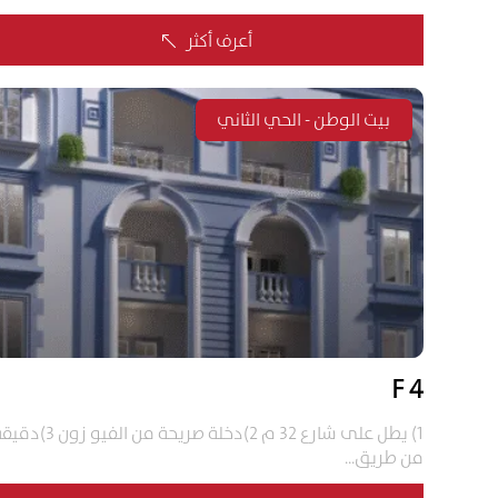
أعرف أكثر
%
بيت الوطن - الحي الثاني
4 F
1) يطل على شارع 32 م 2)دخلة صريحة من الفيو زون
من طريق...