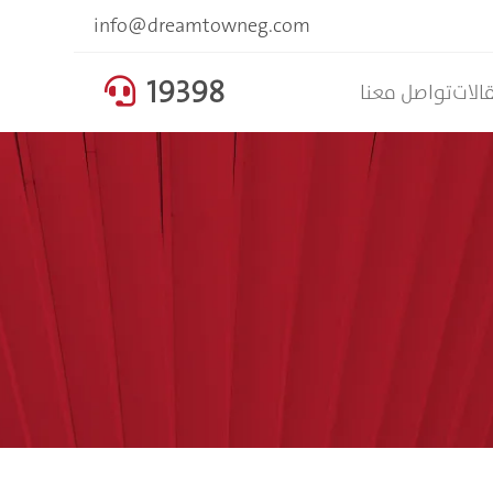
info@dreamtowneg.com
19398

الات
تواصل معنا