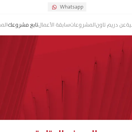
Whatsapp

ية
عن دريم تاون
المشروعات
سابقة الأعمال
تابع مشروعك
المق