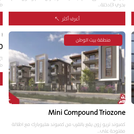
بحري 3)دخلة...
طر
أعرف أكثر
%
منطقة بيت الوطن
 F
طر
Mini Compound Triozone
كمبوند تريو زون يقع بالقرب من كمبوند هليوبارك مع اطلالة
مفتوحة على...