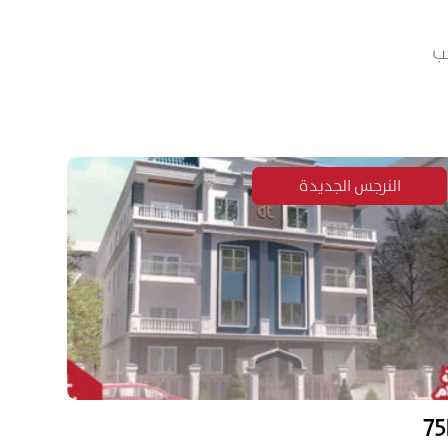
لب
النرجس الجديدة
75