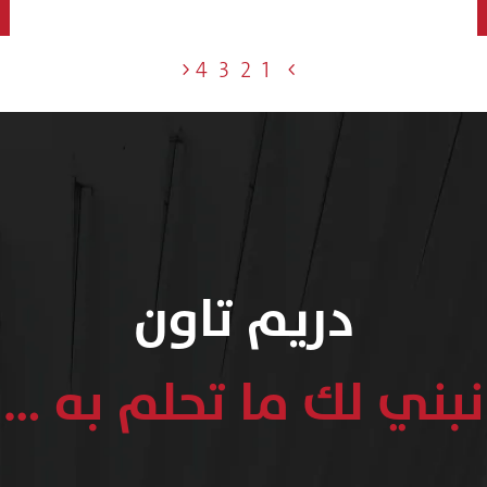
4
3
2
1
دريم تاون
نبني لك ما تحلم به …