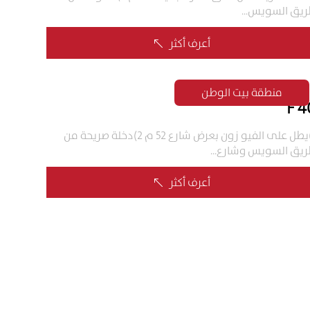
يق السويس...
أعرف أكثر
%
منطقة بيت الوطن
40
1)يطل على الفيو زون بعرض شارع 52 م 2)دخلة صريحة من
يق السويس وشارع...
أعرف أكثر
%