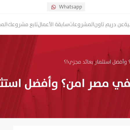
Whatsapp

ية
عن دريم تاون
المشروعات
سابقة الأعمال
تابع مشروعك
المق
 وأفضل استثمار بعائد مجزي!؟
في مصر امن؟ وأفضل استثم