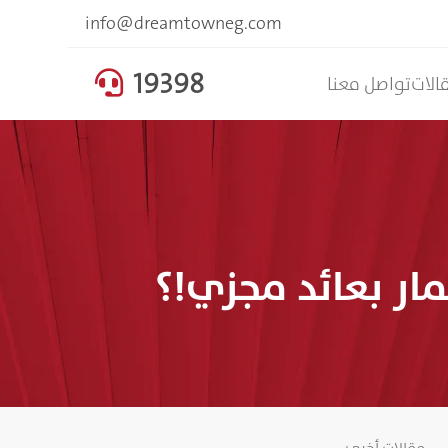
info@dreamtowneg.com
19398

الات
تواصل معنا
ار بعائد مجزي!؟